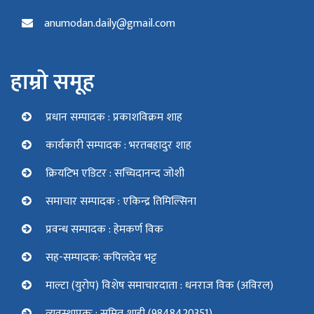
anumodan.daily@gmail.com
हाम्रो समूह
प्रधान सम्पादक : प्रकाशविक्रम शाह
कार्यकारी सम्पादक : भरतबहादुर शाह
क्रियटिभ एडिटर : सच्चिदानन्द जोशी
समाचार सम्पादक : एकिन्द्र तिमिल्सिना
प्रवन्ध सम्पादक : हेमकर्ण विक
सह-सम्पादक: कपिलदेव भट्ट
माल्टा (युरोप) विशेष समाचारदाता : धनराज विक (अविरल)
व्यवस्थापकः : सुमित शाही (9848420351)