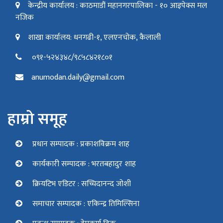
केन्द्रीय कार्यालय : काठमाडौं महानगरपालिका - १० आइपेक्स मल
नजिक
शाखा कार्यालय: धनगढी-१, एलएनचोक, कैलाली
०९१-५२४३४८/९८५८४२१८०१
anumodan.daily@gmail.com
हाम्रो समूह
प्रधान सम्पादक : प्रकाशविक्रम शाह
कार्यकारी सम्पादक : भरतबहादुर शाह
क्रियटिभ एडिटर : सच्चिदानन्द जोशी
समाचार सम्पादक : एकिन्द्र तिमिल्सिना