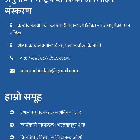
संस्करण
केन्द्रीय कार्यालय : काठमाडौं महानगरपालिका - १० आइपेक्स मल
नजिक
शाखा कार्यालय: धनगढी-१, एलएनचोक, कैलाली
०९१-५२४३४८/९८५८४२१८०१
anumodan.daily@gmail.com
हाम्रो समूह
प्रधान सम्पादक : प्रकाशविक्रम शाह
कार्यकारी सम्पादक : भरतबहादुर शाह
क्रियटिभ एडिटर : सच्चिदानन्द जोशी