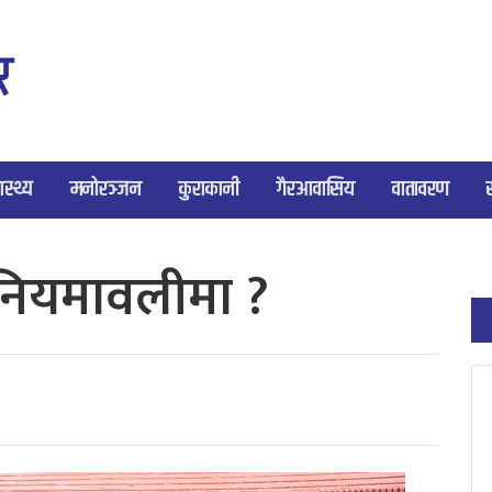
ास्थ्य
मनोरञ्जन
कुराकानी
गैरआवासिय
वातावरण
नियमावलीमा ?