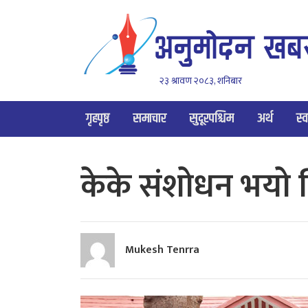
२३ श्रावण २०८३, शनिबार
गृहपृष्ठ
समाचार
सुदूरपश्चिम
अर्थ
स्व
केके संशोधन भयो 
Mukesh Tenrra