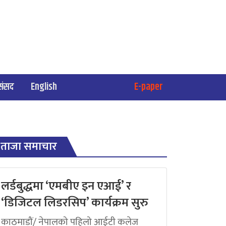
संसद
English
E-paper
ताजा समाचार
लर्डबुद्धमा ‘एमबीए इन एआई’ र
‘डिजिटल लिडरसिप’ कार्यक्रम सुरु
काठमाडौं/ नेपालको पहिलो आईटी कलेज