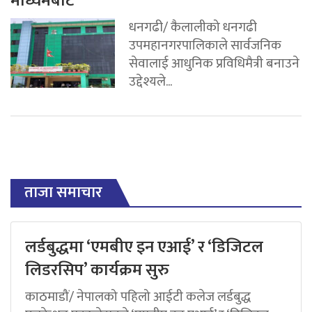
माध्यमबाट
धनगढी/ कैलालीको धनगढी
उपमहानगरपालिकाले सार्वजनिक
सेवालाई आधुनिक प्रविधिमैत्री बनाउने
उद्देश्यले...
ताजा समाचार
लर्डबुद्धमा ‘एमबीए इन एआई’ र ‘डिजिटल
लिडरसिप’ कार्यक्रम सुरु
काठमाडौं/ नेपालको पहिलो आईटी कलेज लर्डबुद्ध