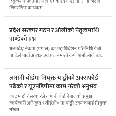
एजुकेशन फाउन्डेसनले ‘एमबीए इन एआई’ र ‘डिजिटल
लिडरसिप’ कार्यक्रम...
प्रदेश सरकार गठन र ओलीको नेतृत्वमाथि
पाण्डेको प्रश्न
धनगढी/ नेकपा (एमाले) का महाधिवेशन प्रतिनिधि डेजी
पाण्डेले पार्टी अध्यक्ष एवं प्रधानमन्त्री केपी शर्मा ओलीको...
लगानी बोर्डमा नियुक्त याङ्कीको अक्सफोर्ड
पढेको र यूएनडिपीमा काम गरेको अनुभव
काठमाडौं / सरकारले लगानी बोर्ड नेपालको प्रमुख
कार्यकारी अधिकृत ९सीईओ० मा याङ्की उक्यावलाई नियुक्त
गरेको...