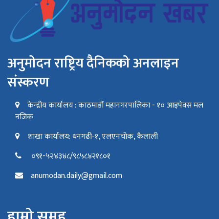
अनुमोदन राष्ट्रिय दैनिकको अनलाइन
संस्करण
केन्द्रीय कार्यालय : काठमाडौं महानगरपालिका - १० आइपेक्स मल
नजिक
शाखा कार्यालय: धनगढी-१, एलएनचोक, कैलाली
०९१-५२४३४८/९८५८४२१८०१
anumodan.daily@gmail.com
हाम्रो समूह