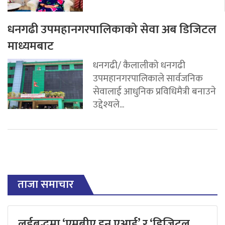
धनगढी उपमहानगरपालिकाको सेवा अब डिजिटल
माध्यमबाट
धनगढी/ कैलालीको धनगढी
उपमहानगरपालिकाले सार्वजनिक
सेवालाई आधुनिक प्रविधिमैत्री बनाउने
उद्देश्यले...
ताजा समाचार
लर्डबुद्धमा ‘एमबीए इन एआई’ र ‘डिजिटल