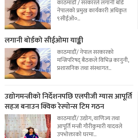
काठमाडौं / सरकारले लगानी बोर्ड
नेपालको प्रमुख कार्यकारी अधिकृत
९सीईओ०...
लगानी बोर्डको सीईओमा याङ्की
काठमाडौं/ नेपाल सरकारको
मन्त्रिपरिषद् बैठकले विभिन्न कानुनी,
प्रशासनिक तथा संस्थागत...
उद्योगमन्त्रीको निर्देशनपछि एलपीजी ग्यास आपूर्ति
सहज बनाउन क्विक रेस्पोन्स टिम गठन
काठमाडौं/ उद्योग, वाणिज्य तथा
आपूर्ति मन्त्री गौरीकुमारी यादवले
उपभोक्ताको घरमा...