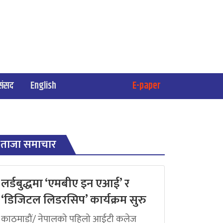
संसद
English
E-paper
ताजा समाचार
लर्डबुद्धमा ‘एमबीए इन एआई’ र
‘डिजिटल लिडरसिप’ कार्यक्रम सुरु
काठमाडौं/ नेपालको पहिलो आईटी कलेज