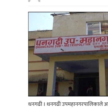
धनगढी । धनगढी उपमहानगरपालिकाले आइतब