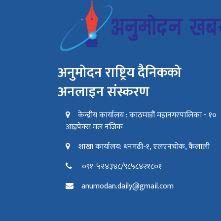
अनुमोदन राष्ट्रिय दैनिकको
अनलाइन संस्करण
केन्द्रीय कार्यालय : काठमाडौं महानगरपालिका - १०
आइपेक्स मल नजिक
शाखा कार्यालय: धनगढी-१, एलएनचोक, कैलाली
०९१-५२४३४८/९८५८४२१८०१
anumodan.daily@gmail.com