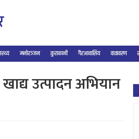
ास्थ्य
मनोरञ्जन
कुराकानी
गैरआवासिय
वातावरण
खाद्य उत्पादन अभियान