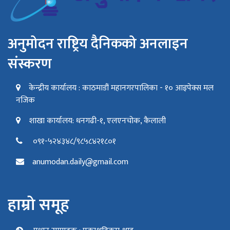
अनुमोदन राष्ट्रिय दैनिकको अनलाइन
संस्करण
केन्द्रीय कार्यालय : काठमाडौं महानगरपालिका - १० आइपेक्स मल
नजिक
शाखा कार्यालय: धनगढी-१, एलएनचोक, कैलाली
०९१-५२४३४८/९८५८४२१८०१
anumodan.daily@gmail.com
हाम्रो समूह