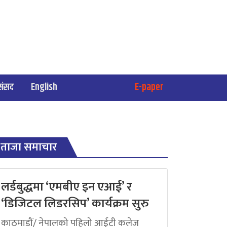
संसद
English
E-paper
ताजा समाचार
लर्डबुद्धमा ‘एमबीए इन एआई’ र
‘डिजिटल लिडरसिप’ कार्यक्रम सुरु
काठमाडौं/ नेपालको पहिलो आईटी कलेज