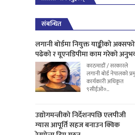
संबन्धित
लगानी बोर्डमा नियुक्त याङ्कीको अक्सफोर
पढेको र यूएनडिपीमा काम गरेको अनुभ
काठमाडौं / सरकारले
लगानी बोर्ड नेपालको प्र
कार्यकारी अधिकृत
९सीईओ०...
उद्योगमन्त्रीको निर्देशनपछि एलपीजी
ग्यास आपूर्ति सहज बनाउन क्विक
रेस्पोन्स टिम गठन