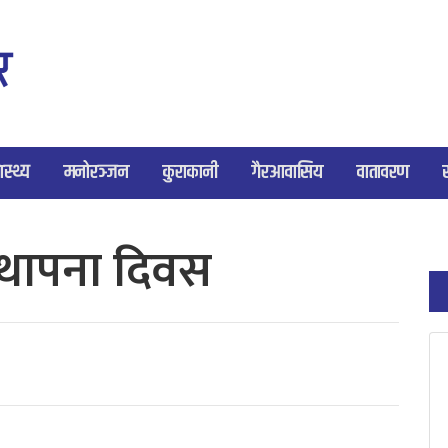
ास्थ्य
मनोरञ्जन
कुराकानी
गैरआवासिय
वातावरण
्थापना दिवस