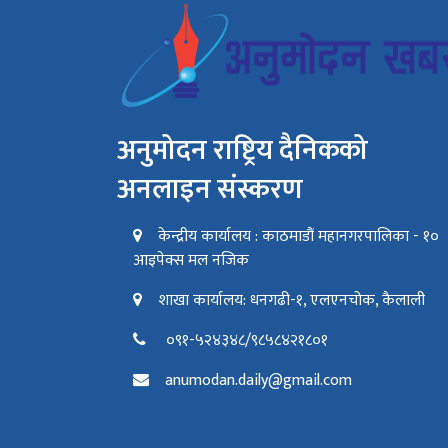
अनुमोदन राष्ट्रिय दैनिकको
अनलाइन संस्करण
केन्द्रीय कार्यालय : काठमाडौं महानगरपालिका - १०
आइपेक्स मल नजिक
शाखा कार्यालय: धनगढी-१, एलएनचोक, कैलाली
०९१-५२४३४८/९८५८४२१८०१
anumodan.daily@gmail.com