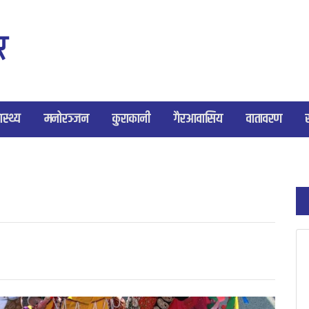
ास्थ्य
मनोरञ्जन
कुराकानी
गैरआवासिय
वातावरण