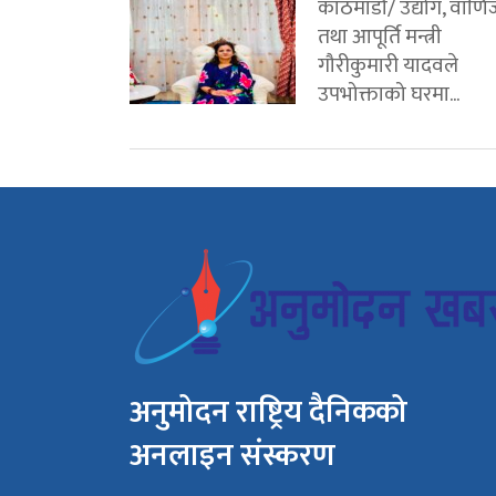
काठमाडौं/ उद्योग, वाणिज
तथा आपूर्ति मन्त्री
गौरीकुमारी यादवले
उपभोक्ताको घरमा...
अनुमोदन राष्ट्रिय दैनिकको
अनलाइन संस्करण