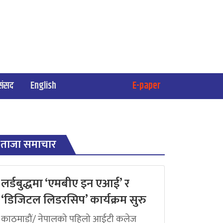
संसद
English
E-paper
ताजा समाचार
लर्डबुद्धमा ‘एमबीए इन एआई’ र
‘डिजिटल लिडरसिप’ कार्यक्रम सुरु
काठमाडौं/ नेपालको पहिलो आईटी कलेज