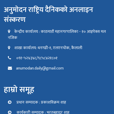
अनुमोदन राष्ट्रिय दैनिकको अनलाइन
संस्करण
केन्द्रीय कार्यालय : काठमाडौं महानगरपालिका - १० आइपेक्स मल
नजिक
शाखा कार्यालय: धनगढी-१, एलएनचोक, कैलाली
०९१-५२४३४८/९८५८४२१८०१
anumodan.daily@gmail.com
हाम्रो समूह
प्रधान सम्पादक : प्रकाशविक्रम शाह
कार्यकारी सम्पादक : भरतबहादुर शाह