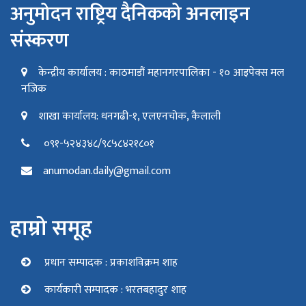
अनुमोदन राष्ट्रिय दैनिकको अनलाइन
संस्करण
केन्द्रीय कार्यालय : काठमाडौं महानगरपालिका - १० आइपेक्स मल
नजिक
शाखा कार्यालय: धनगढी-१, एलएनचोक, कैलाली
०९१-५२४३४८/९८५८४२१८०१
anumodan.daily@gmail.com
हाम्रो समूह
प्रधान सम्पादक : प्रकाशविक्रम शाह
कार्यकारी सम्पादक : भरतबहादुर शाह