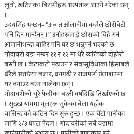
लुतो, खटिराका बिरामीहरू अस्पताल आउने गरेका छन्
।
उदयसिंह भन्छन्– “अब त ओलानीमा कसैले छोरीबेटी
पनि दिन मान्दैनन् ।” उनीहरूलाई छोराको विहे गर्न
ओलानीभन्दा बाहिर पनि घर छ भन्नुपर्ने भएको छ ।
गोदावरी वडा नम्बर ११ र १२ मा धेरै व्यक्तिको दोहोरो
बस्ती छ । केटाकेटी पढाउन र सेवासुविधाका हिसाबले
धेरैले अत्तरिया बजार, धनगढी र राजमार्ग छेउछाउमा
घर बनाएर बस्न थालेका छन् ।
गोदावरीको चुरे फेदीका बस्ती वर्षौदेखि तिर्खाएको छ
। सुख्खायाममा मूलहरू सुकेका बेला यहाँका
बासिन्दाको कठिन दिन सुरु हुन्छ । एक घैंटो पानीका
लागि २/३ घण्टा पैदल । गोदावरीको सबै वडामा
खानेपानीको अभाव छ । पानीको हाहाकार हुने