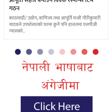
आपूर्ति सहज बनाउन क्विक रेस्पोन्स टिम
गठन
काठमाडौं/ उद्योग, वाणिज्य तथा आपूर्ति मन्त्री गौरीकुमारी
यादवले उपभोक्ताको घरमा कुनै पनि हालतमा एलपीजी
ग्यासको...