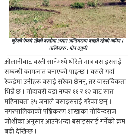
चुरेको फेदमै रहेको बस्तीमा असार अन्तिमसम्म बााझो रहेको जमिन ।
तस्बिरहरु : मीन ठकुरी
ओलानीबाट बस्ती सार्नेमध्ये थोरैले मात्र बसाइसराई
सम्बन्धी कागजात बनाएको पाइन्छ । यसले गर्दा
रेकर्डमा उनीहरू बसाई सरेका छैनन्, तर वास्तविकता
भिन्नै छ । गोदावरी वडा नम्बर ११ र १२ बाट सात
महिनायता ३५ जनाले बसाइसराई गरेका छन् ।
नगरपालिकाको पञ्जिकरण शाखाका गोविन्दराज
जोशीका अनुसार आउनेभन्दा बसाइसराई गर्नेको क्रम
बढी देखिन्छ ।