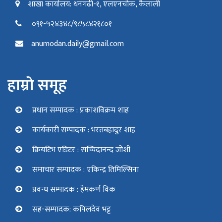
शाखा कार्यालय: धनगढी-१, एलएनचोक, कैलाली
०९१-५२४३४८/९८५८४२१८०१
anumodan.daily@gmail.com
हाम्रो समूह
प्रधान सम्पादक : प्रकाशविक्रम शाह
कार्यकारी सम्पादक : भरतबहादुर शाह
क्रियटिभ एडिटर : सच्चिदानन्द जोशी
समाचार सम्पादक : एकिन्द्र तिमिल्सिना
प्रवन्ध सम्पादक : हेमकर्ण विक
सह-सम्पादक: कपिलदेव भट्ट