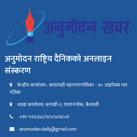
अनुमोदन राष्ट्रिय दैनिकको अनलाइन
संस्करण
केन्द्रीय कार्यालय : काठमाडौं महानगरपालिका - १० आइपेक्स मल
नजिक
शाखा कार्यालय: धनगढी-१, एलएनचोक, कैलाली
०९१-५२४३४८/९८५८४२१८०१
anumodan.daily@gmail.com