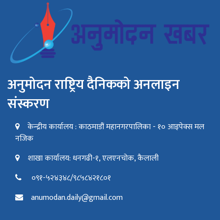
अनुमोदन राष्ट्रिय दैनिकको अनलाइन
संस्करण
केन्द्रीय कार्यालय : काठमाडौं महानगरपालिका - १० आइपेक्स मल
नजिक
शाखा कार्यालय: धनगढी-१, एलएनचोक, कैलाली
०९१-५२४३४८/९८५८४२१८०१
anumodan.daily@gmail.com