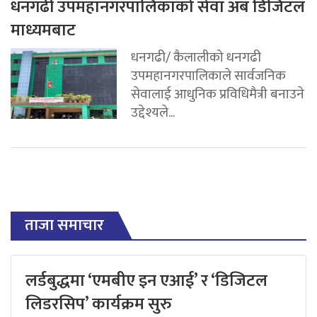
धनगढी उपमहानगरपालिकाको सेवा अब डिजिटल
माध्यमबाट
धनगढी/ कैलालीको धनगढी
उपमहानगरपालिकाले सार्वजनिक
सेवालाई आधुनिक प्रविधिमैत्री बनाउने
उद्देश्यले...
ताजा समाचार
लर्डबुद्धमा ‘एमबीए इन एआई’ र ‘डिजिटल
लिडरसिप’ कार्यक्रम सुरु