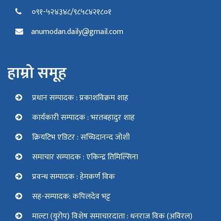
०९१-५२४३४८/९८५८४२१८०१
anumodan.daily@gmail.com
हाम्रो समूह
प्रधान सम्पादक : प्रकाशविक्रम शाह
कार्यकारी सम्पादक : भरतबहादुर शाह
क्रियटिभ एडिटर : सच्चिदानन्द जोशी
समाचार सम्पादक : एकिन्द्र तिमिल्सिना
प्रवन्ध सम्पादक : हेमकर्ण विक
सह-सम्पादक: कपिलदेव भट्ट
माल्टा (युरोप) विशेष समाचारदाता : धनराज विक (अविरल)