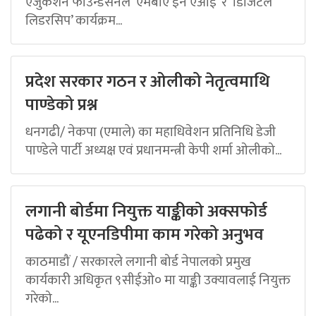
एजुकेशन फाउन्डेसनले ‘एमबीए इन एआई’ र ‘डिजिटल
लिडरसिप’ कार्यक्रम...
प्रदेश सरकार गठन र ओलीको नेतृत्वमाथि
पाण्डेको प्रश्न
धनगढी/ नेकपा (एमाले) का महाधिवेशन प्रतिनिधि डेजी
पाण्डेले पार्टी अध्यक्ष एवं प्रधानमन्त्री केपी शर्मा ओलीको...
लगानी बोर्डमा नियुक्त याङ्कीको अक्सफोर्ड
पढेको र यूएनडिपीमा काम गरेको अनुभव
काठमाडौं / सरकारले लगानी बोर्ड नेपालको प्रमुख
कार्यकारी अधिकृत ९सीईओ० मा याङ्की उक्यावलाई नियुक्त
गरेको...