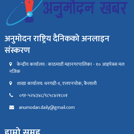
अनुमोदन राष्ट्रिय दैनिकको अनलाइन
संस्करण
केन्द्रीय कार्यालय : काठमाडौं महानगरपालिका - १० आइपेक्स मल
नजिक
शाखा कार्यालय: धनगढी-१, एलएनचोक, कैलाली
०९१-५२४३४८/९८५८४२१८०१
anumodan.daily@gmail.com
हाम्रो समूह