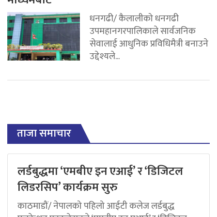
माध्यमबाट
धनगढी/ कैलालीको धनगढी
उपमहानगरपालिकाले सार्वजनिक
सेवालाई आधुनिक प्रविधिमैत्री बनाउने
उद्देश्यले...
ताजा समाचार
लर्डबुद्धमा ‘एमबीए इन एआई’ र ‘डिजिटल
लिडरसिप’ कार्यक्रम सुरु
काठमाडौं/ नेपालको पहिलो आईटी कलेज लर्डबुद्ध