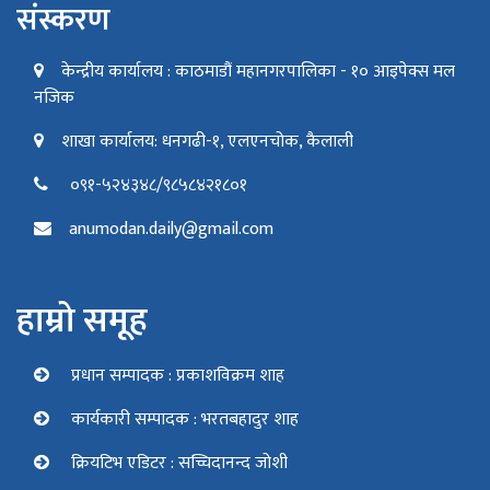
संस्करण
केन्द्रीय कार्यालय : काठमाडौं महानगरपालिका - १० आइपेक्स मल
नजिक
शाखा कार्यालय: धनगढी-१, एलएनचोक, कैलाली
०९१-५२४३४८/९८५८४२१८०१
anumodan.daily@gmail.com
हाम्रो समूह
प्रधान सम्पादक : प्रकाशविक्रम शाह
कार्यकारी सम्पादक : भरतबहादुर शाह
क्रियटिभ एडिटर : सच्चिदानन्द जोशी