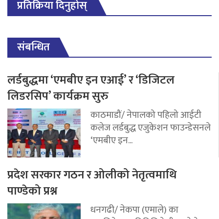
प्रतिक्रिया दिनुहोस्
संबन्धित
लर्डबुद्धमा ‘एमबीए इन एआई’ र ‘डिजिटल
लिडरसिप’ कार्यक्रम सुरु
काठमाडौं/ नेपालको पहिलो आईटी
कलेज लर्डबुद्ध एजुकेशन फाउन्डेसनले
‘एमबीए इन...
प्रदेश सरकार गठन र ओलीको नेतृत्वमाथि
पाण्डेको प्रश्न
धनगढी/ नेकपा (एमाले) का