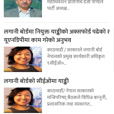
महाधिवेशन प्रतिनिधि डेजी पाण्डेले
पार्टी अध्यक्ष...
लगानी बोर्डमा नियुक्त याङ्कीको अक्सफोर्ड पढेको र
यूएनडिपीमा काम गरेको अनुभव
काठमाडौं / सरकारले लगानी बोर्ड
नेपालको प्रमुख कार्यकारी अधिकृत
९सीईओ०...
लगानी बोर्डको सीईओमा याङ्की
काठमाडौं/ नेपाल सरकारको
मन्त्रिपरिषद् बैठकले विभिन्न कानुनी,
प्रशासनिक तथा संस्थागत...