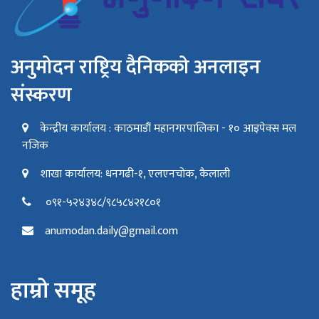
अनुमोदन राष्ट्रिय दैनिकको अनलाइन
संस्करण
केन्द्रीय कार्यालय : काठमाडौं महानगरपालिका - १० आइपेक्स मल
नजिक
शाखा कार्यालय: धनगढी-१, एलएनचोक, कैलाली
०९१-५२४३४८/९८५८४२१८०१
anumodan.daily@gmail.com
हाम्रो समूह