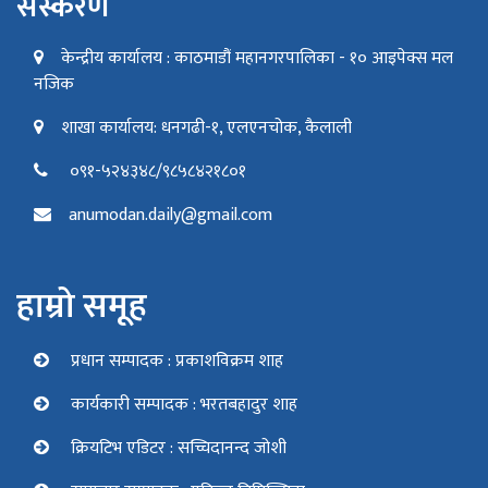
संस्करण
केन्द्रीय कार्यालय : काठमाडौं महानगरपालिका - १० आइपेक्स मल
नजिक
शाखा कार्यालय: धनगढी-१, एलएनचोक, कैलाली
०९१-५२४३४८/९८५८४२१८०१
anumodan.daily@gmail.com
हाम्रो समूह
प्रधान सम्पादक : प्रकाशविक्रम शाह
कार्यकारी सम्पादक : भरतबहादुर शाह
क्रियटिभ एडिटर : सच्चिदानन्द जोशी