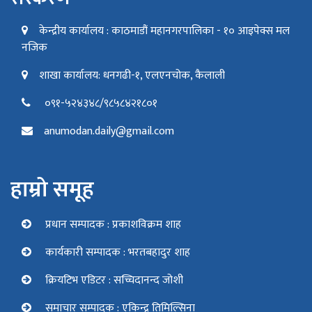
केन्द्रीय कार्यालय : काठमाडौं महानगरपालिका - १० आइपेक्स मल
नजिक
शाखा कार्यालय: धनगढी-१, एलएनचोक, कैलाली
०९१-५२४३४८/९८५८४२१८०१
anumodan.daily@gmail.com
हाम्रो समूह
प्रधान सम्पादक : प्रकाशविक्रम शाह
कार्यकारी सम्पादक : भरतबहादुर शाह
क्रियटिभ एडिटर : सच्चिदानन्द जोशी
समाचार सम्पादक : एकिन्द्र तिमिल्सिना