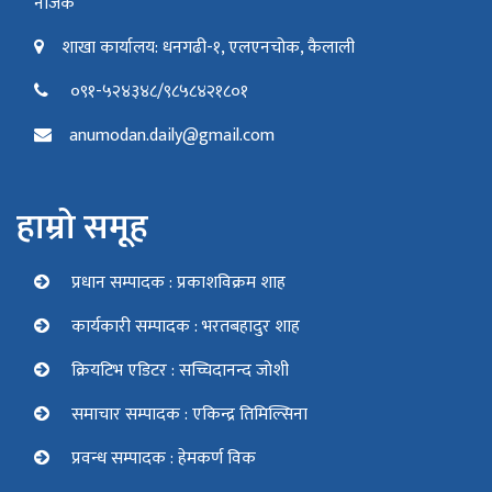
नजिक
शाखा कार्यालय: धनगढी-१, एलएनचोक, कैलाली
०९१-५२४३४८/९८५८४२१८०१
anumodan.daily@gmail.com
हाम्रो समूह
प्रधान सम्पादक : प्रकाशविक्रम शाह
कार्यकारी सम्पादक : भरतबहादुर शाह
क्रियटिभ एडिटर : सच्चिदानन्द जोशी
समाचार सम्पादक : एकिन्द्र तिमिल्सिना
प्रवन्ध सम्पादक : हेमकर्ण विक