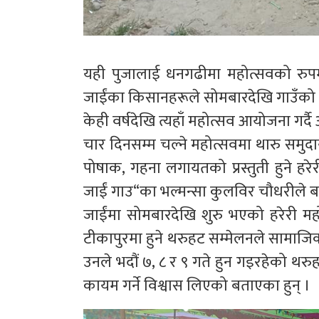
यही पुजालाई धनगढीमा महोत्सवको रुपम
जाईंका किसानहरूले सोमबारदेखि गाउँको
केही वर्षदेखि त्यहाँ महोत्सव आयोजना गर्द
चार दिनसम्म चल्ने महोत्सवमा थारु समु
पोषाक, गहना लगायतको प्रस्तुती हुने
जाईं गाउ“का भल्मन्सा कुलविर चौधरीले 
जाईंमा सोमबारदेखि शुरु भएको हरेरी महो
टीकापुरमा हुने थरुहट सम्मेलनले सामाज
उनले भदौं ७, ८ र ९ गते हुन गइरहेको थ
कायम गर्ने विश्वास लिएको बताएका हुन् ।