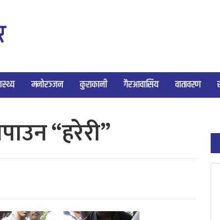
ास्थ्य
मनोरञ्जन
कुराकानी
गैरआवासिय
वातावरण
धपाउन “हरेरी”