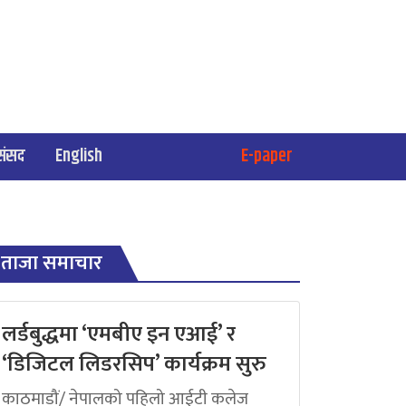
संसद
English
E-paper
ताजा समाचार
लर्डबुद्धमा ‘एमबीए इन एआई’ र
‘डिजिटल लिडरसिप’ कार्यक्रम सुरु
काठमाडौं/ नेपालको पहिलो आईटी कलेज