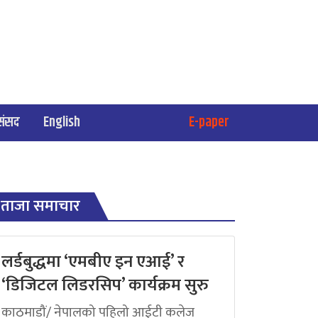
संसद
English
E-paper
ताजा समाचार
लर्डबुद्धमा ‘एमबीए इन एआई’ र
‘डिजिटल लिडरसिप’ कार्यक्रम सुरु
काठमाडौं/ नेपालको पहिलो आईटी कलेज