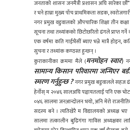
जनताको शासनः जनमैत्री प्रशासन अघि सारेका छौं” 
र भने हाम्रा मुख्य पाँच प्राथमिकता सडक, स्वरोजगारी, श
नगर प्रमुख वडुवालको औपचारिक शिक्षा तीन कक्षा म
सूचना तथा तथ्यांकको छिटोछरितो ढंगले प्राप्त गर्
एक वर्षमा कति गाईभैसीं ब्याए भन्ने मात्रै होइन,
सुचना र तथ्यांक कण्ठस्त हुन्छन् ।
मनमोहन स्वार
)
कुराकानीका क्रममा मैले (
नग
सामान्य किसान परिवारमा जन्मिएर बड
स्मरण गर्नुहुन्छ ?
नगर प्रमुख बडुवालले सहज ढ
हेर्नोस् म २०४६ सालअघि पञ्चायतलाई पनि एक भोट द
०४६ सालमा जनआन्दोलन भयो, अनि मेरो राजनीतिक य
सदस्य बने । त्यतिखेरै म विद्यालयको अध्यक्ष भए 
सालमा तत्कालीन बुढिगंगा गाविस अध्यक्षका लागि