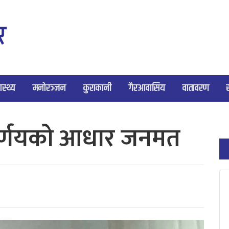
ास्थ्य
मनोरञ्जन
कुराकानी
गैरआवासिय
वातावरण
ण निर्णयको आधार जनमत