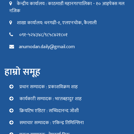
केन्द्रीय कार्यालय : काठमाडौं महानगरपालिका - १० आइपेक्स मल
नजिक
शाखा कार्यालय: धनगढी-१, एलएनचोक, कैलाली
०९१-५२४३४८/९८५८४२१८०१
anumodan.daily@gmail.com
हाम्रो समूह
प्रधान सम्पादक : प्रकाशविक्रम शाह
कार्यकारी सम्पादक : भरतबहादुर शाह
क्रियटिभ एडिटर : सच्चिदानन्द जोशी
समाचार सम्पादक : एकिन्द्र तिमिल्सिना