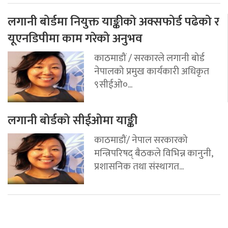
लगानी बोर्डमा नियुक्त याङ्कीको अक्सफोर्ड पढेको र
यूएनडिपीमा काम गरेको अनुभव
काठमाडौं / सरकारले लगानी बोर्ड
नेपालको प्रमुख कार्यकारी अधिकृत
९सीईओ०...
लगानी बोर्डको सीईओमा याङ्की
काठमाडौं/ नेपाल सरकारको
मन्त्रिपरिषद् बैठकले विभिन्न कानुनी,
प्रशासनिक तथा संस्थागत...