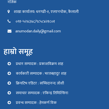
नजिक
शाखा कार्यालय: धनगढी-१, एलएनचोक, कैलाली
०९१-५२४३४८/९८५८४२१८०१
anumodan.daily@gmail.com
हाम्रो समूह
प्रधान सम्पादक : प्रकाशविक्रम शाह
कार्यकारी सम्पादक : भरतबहादुर शाह
क्रियटिभ एडिटर : सच्चिदानन्द जोशी
समाचार सम्पादक : एकिन्द्र तिमिल्सिना
प्रवन्ध सम्पादक : हेमकर्ण विक