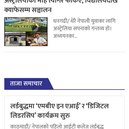
अस्ट्रेलियाको मोह त्यागेर फर्किए, विद्यालयदेखि
क्याफेसम्म सञ्चालन
धनगढी/ धेरै नेपाली युवाका लागि
अस्ट्रेलिया सपनाको गन्तव्य हो।
अध्ययनका...
ताजा समाचार
लर्डबुद्धमा ‘एमबीए इन एआई’ र ‘डिजिटल
लिडरसिप’ कार्यक्रम सुरु
काठमाडौं/ नेपालको पहिलो आईटी कलेज लर्डबुद्ध