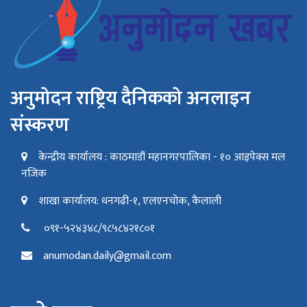
अनुमोदन राष्ट्रिय दैनिकको अनलाइन
संस्करण
केन्द्रीय कार्यालय : काठमाडौं महानगरपालिका - १० आइपेक्स मल
नजिक
शाखा कार्यालय: धनगढी-१, एलएनचोक, कैलाली
०९१-५२४३४८/९८५८४२१८०१
anumodan.daily@gmail.com