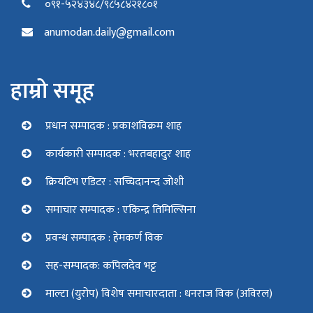
०९१-५२४३४८/९८५८४२१८०१
anumodan.daily@gmail.com
हाम्रो समूह
प्रधान सम्पादक : प्रकाशविक्रम शाह
कार्यकारी सम्पादक : भरतबहादुर शाह
क्रियटिभ एडिटर : सच्चिदानन्द जोशी
समाचार सम्पादक : एकिन्द्र तिमिल्सिना
प्रवन्ध सम्पादक : हेमकर्ण विक
सह-सम्पादक: कपिलदेव भट्ट
माल्टा (युरोप) विशेष समाचारदाता : धनराज विक (अविरल)