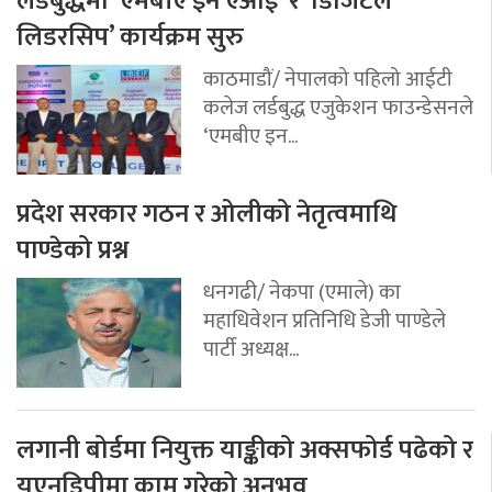
लर्डबुद्धमा ‘एमबीए इन एआई’ र ‘डिजिटल
लिडरसिप’ कार्यक्रम सुरु
काठमाडौं/ नेपालको पहिलो आईटी
कलेज लर्डबुद्ध एजुकेशन फाउन्डेसनले
‘एमबीए इन...
प्रदेश सरकार गठन र ओलीको नेतृत्वमाथि
पाण्डेको प्रश्न
धनगढी/ नेकपा (एमाले) का
महाधिवेशन प्रतिनिधि डेजी पाण्डेले
पार्टी अध्यक्ष...
लगानी बोर्डमा नियुक्त याङ्कीको अक्सफोर्ड पढेको र
यूएनडिपीमा काम गरेको अनुभव