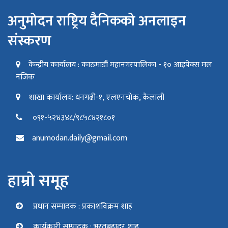
अनुमोदन राष्ट्रिय दैनिकको अनलाइन
संस्करण
केन्द्रीय कार्यालय : काठमाडौं महानगरपालिका - १० आइपेक्स मल
नजिक
शाखा कार्यालय: धनगढी-१, एलएनचोक, कैलाली
०९१-५२४३४८/९८५८४२१८०१
anumodan.daily@gmail.com
हाम्रो समूह
प्रधान सम्पादक : प्रकाशविक्रम शाह
कार्यकारी सम्पादक : भरतबहादुर शाह