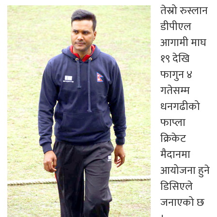
तेस्रो रुस्लान
डीपीएल
आगामी माघ
१९ देखि
फागुन ४
गतेसम्म
धनगढीको
फाप्ला
क्रिकेट
मैदानमा
आयोजना हुने
डिसिएले
जनाएको छ