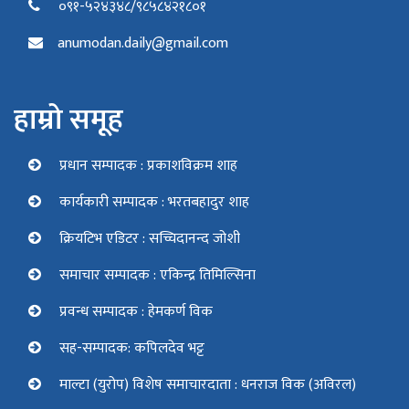
०९१-५२४३४८/९८५८४२१८०१
anumodan.daily@gmail.com
हाम्रो समूह
प्रधान सम्पादक : प्रकाशविक्रम शाह
कार्यकारी सम्पादक : भरतबहादुर शाह
क्रियटिभ एडिटर : सच्चिदानन्द जोशी
समाचार सम्पादक : एकिन्द्र तिमिल्सिना
प्रवन्ध सम्पादक : हेमकर्ण विक
सह-सम्पादक: कपिलदेव भट्ट
माल्टा (युरोप) विशेष समाचारदाता : धनराज विक (अविरल)