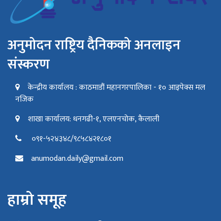
अनुमोदन राष्ट्रिय दैनिकको अनलाइन
संस्करण
केन्द्रीय कार्यालय : काठमाडौं महानगरपालिका - १० आइपेक्स मल
नजिक
शाखा कार्यालय: धनगढी-१, एलएनचोक, कैलाली
०९१-५२४३४८/९८५८४२१८०१
anumodan.daily@gmail.com
हाम्रो समूह