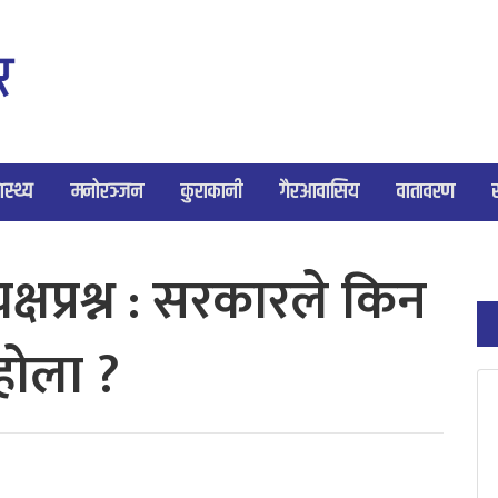
ास्थ्य
मनोरञ्जन
कुराकानी
गैरआवासिय
वातावरण
क्षप्रश्न : सरकारले किन
 होला ?