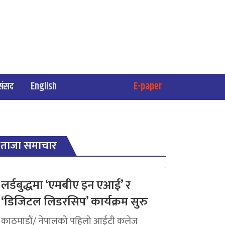
संसद
English
E-paper
ताजा समाचार
लर्डबुद्धमा ‘एमबीए इन एआई’ र
‘डिजिटल लिडरसिप’ कार्यक्रम सुरु
काठमाडौं/ नेपालको पहिलो आईटी कलेज