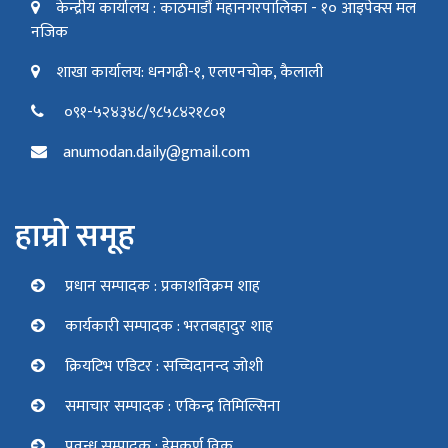
केन्द्रीय कार्यालय : काठमाडौं महानगरपालिका - १० आइपेक्स मल
नजिक
शाखा कार्यालय: धनगढी-१, एलएनचोक, कैलाली
०९१-५२४३४८/९८५८४२१८०१
anumodan.daily@gmail.com
हाम्रो समूह
प्रधान सम्पादक : प्रकाशविक्रम शाह
कार्यकारी सम्पादक : भरतबहादुर शाह
क्रियटिभ एडिटर : सच्चिदानन्द जोशी
समाचार सम्पादक : एकिन्द्र तिमिल्सिना
प्रवन्ध सम्पादक : हेमकर्ण विक