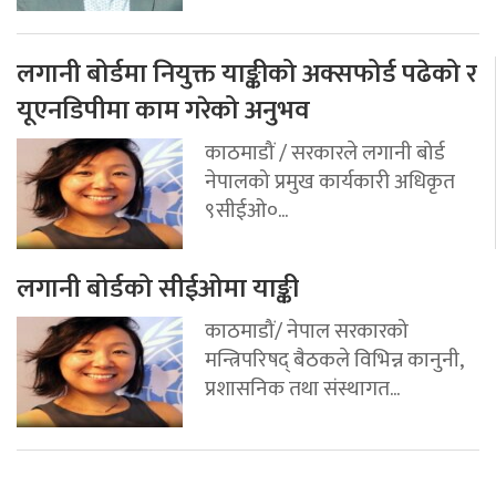
लगानी बोर्डमा नियुक्त याङ्कीको अक्सफोर्ड पढेको र
यूएनडिपीमा काम गरेको अनुभव
काठमाडौं / सरकारले लगानी बोर्ड
नेपालको प्रमुख कार्यकारी अधिकृत
९सीईओ०...
लगानी बोर्डको सीईओमा याङ्की
काठमाडौं/ नेपाल सरकारको
मन्त्रिपरिषद् बैठकले विभिन्न कानुनी,
प्रशासनिक तथा संस्थागत...