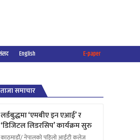
संसद
English
E-paper
ताजा समाचार
लर्डबुद्धमा ‘एमबीए इन एआई’ र
‘डिजिटल लिडरसिप’ कार्यक्रम सुरु
काठमाडौं/ नेपालको पहिलो आईटी कलेज