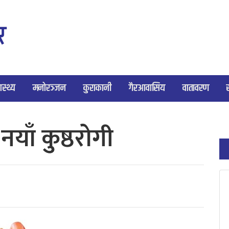
ास्थ्य
मनोरञ्जन
कुराकानी
गैरआवासिय
वातावरण
याँ कुुष्ठरोगी