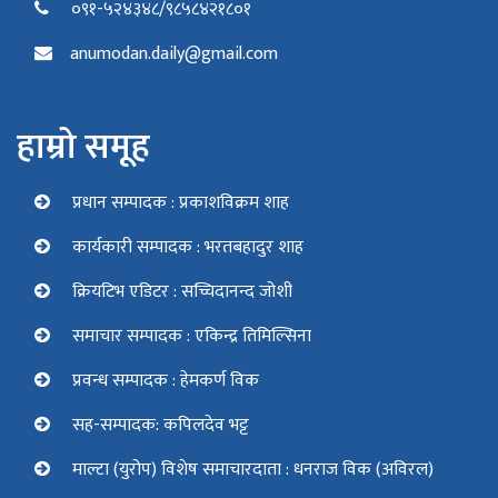
०९१-५२४३४८/९८५८४२१८०१
anumodan.daily@gmail.com
हाम्रो समूह
प्रधान सम्पादक : प्रकाशविक्रम शाह
कार्यकारी सम्पादक : भरतबहादुर शाह
क्रियटिभ एडिटर : सच्चिदानन्द जोशी
समाचार सम्पादक : एकिन्द्र तिमिल्सिना
प्रवन्ध सम्पादक : हेमकर्ण विक
सह-सम्पादक: कपिलदेव भट्ट
माल्टा (युरोप) विशेष समाचारदाता : धनराज विक (अविरल)