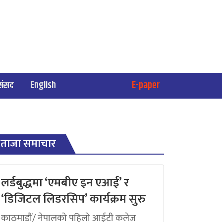
संसद
English
E-paper
ताजा समाचार
लर्डबुद्धमा ‘एमबीए इन एआई’ र
‘डिजिटल लिडरसिप’ कार्यक्रम सुरु
काठमाडौं/ नेपालको पहिलो आईटी कलेज