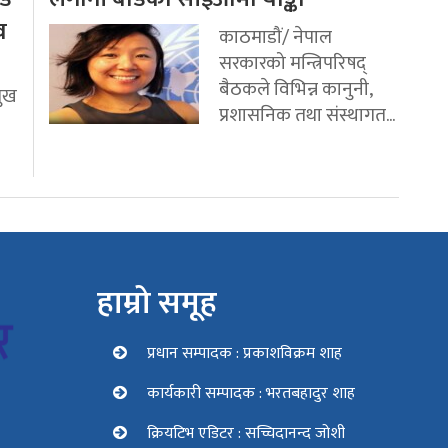
व
काठमाडौं/ नेपाल
सरकारको मन्त्रिपरिषद्
बैठकले विभिन्न कानुनी,
मुख
प्रशासनिक तथा संस्थागत...
हाम्रो समूह
प्रधान सम्पादक : प्रकाशविक्रम शाह
कार्यकारी सम्पादक : भरतबहादुर शाह
क्रियटिभ एडिटर : सच्चिदानन्द जोशी