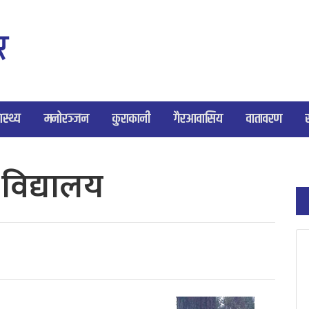
ास्थ्य
मनोरञ्जन
कुराकानी
गैरआवासिय
वातावरण
विद्यालय