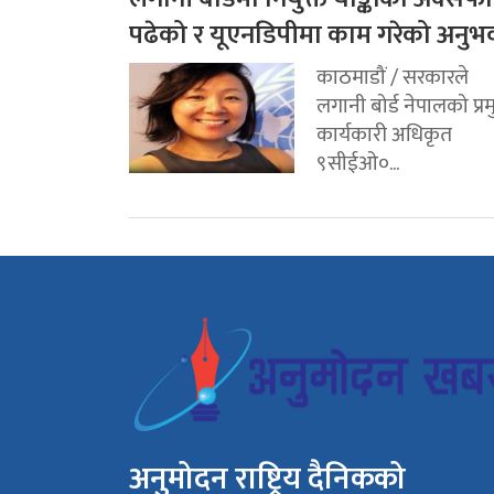
पढेको र यूएनडिपीमा काम गरेको अनुभ
काठमाडौं / सरकारले
लगानी बोर्ड नेपालको प्र
कार्यकारी अधिकृत
९सीईओ०...
अनुमोदन राष्ट्रिय दैनिकको