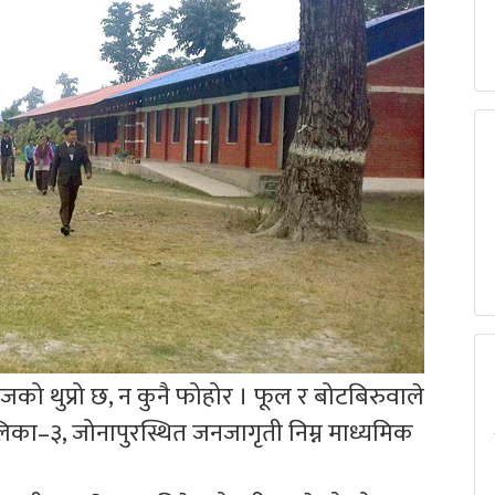
जको थुप्रो छ, न कुनै फोहोर । फूल र बोटबिरुवाले
का–३, जोनापुरस्थित जनजागृती निम्न माध्यमिक