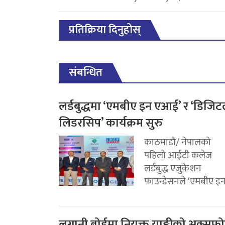
प्रतिक्रिया दिनुहोस्
संबन्धित
लर्डबुद्धमा ‘एमबीए इन एआई’ र ‘डिजि
लिडरसिप’ कार्यक्रम सुरु
काठमाडौं/ नेपालको
पहिलो आईटी कलेज
लर्डबुद्ध एजुकेशन
फाउन्डेसनले ‘एमबीए इन.
लगानी बोर्डमा नियुक्त याङ्कीको अक्सफोर