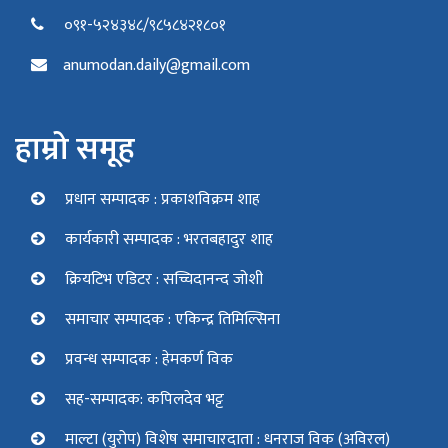
०९१-५२४३४८/९८५८४२१८०१
anumodan.daily@gmail.com
हाम्रो समूह
प्रधान सम्पादक : प्रकाशविक्रम शाह
कार्यकारी सम्पादक : भरतबहादुर शाह
क्रियटिभ एडिटर : सच्चिदानन्द जोशी
समाचार सम्पादक : एकिन्द्र तिमिल्सिना
प्रवन्ध सम्पादक : हेमकर्ण विक
सह-सम्पादक: कपिलदेव भट्ट
माल्टा (युरोप) विशेष समाचारदाता : धनराज विक (अविरल)