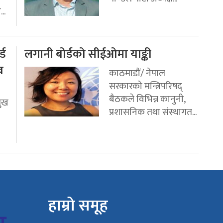
..
्ड
लगानी बोर्डको सीईओमा याङ्की
व
काठमाडौं/ नेपाल
सरकारको मन्त्रिपरिषद्
बैठकले विभिन्न कानुनी,
मुख
प्रशासनिक तथा संस्थागत...
हाम्रो समूह