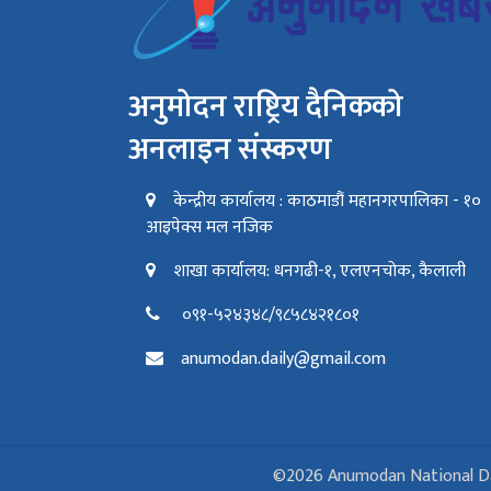
अनुमोदन राष्ट्रिय दैनिकको
अनलाइन संस्करण
केन्द्रीय कार्यालय : काठमाडौं महानगरपालिका - १०
आइपेक्स मल नजिक
शाखा कार्यालय: धनगढी-१, एलएनचोक, कैलाली
०९१-५२४३४८/९८५८४२१८०१
anumodan.daily@gmail.com
©2026 Anumodan National Daily