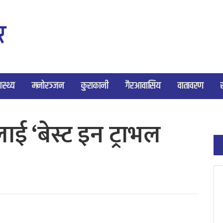
ास्थ्य
मनोरञ्जन
कुराकानी
गैरआवासिय
वातावरण
लाई ‘बेस्ट इन ट्राभल