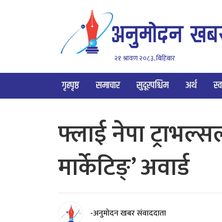
२१ श्रावण २०८३, बिहिबार
गृहपृष्ठ
समाचार
सुदूरपश्चिम
अर्थ
स्व
फ्लाई नेपा ट्राभल्स
मार्केटिङ्’ अवार्ड
-अनुमोदन खबर संवाददाता