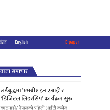
संसद
English
E-paper
ताजा समाचार
लर्डबुद्धमा ‘एमबीए इन एआई’ र
‘डिजिटल लिडरसिप’ कार्यक्रम सुरु
काठमाडौं/ नेपालको पहिलो आईटी कलेज