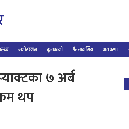
ास्थ्य
मनोरञ्जन
कुराकानी
गैरआवासिय
वातावरण
्याक्टका ७ अर्ब
 रकम थप