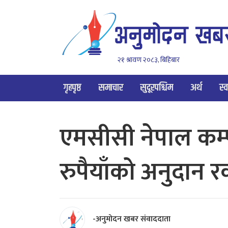
२१ श्रावण २०८३, बिहिबार
गृहपृष्ठ
समाचार
सुदूरपश्चिम
अर्थ
स्व
एमसीसी नेपाल कम्प
रुपैयाँको अनुदान
-अनुमोदन खबर संवाददाता