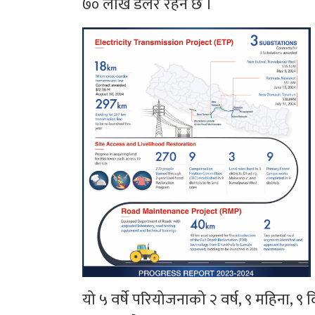
७० लाख डलर रहने छ ।
यो ५ वर्षे परियोजनाको २ वर्ष, ९ महिना, ९ 