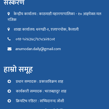
संस्करण
केन्द्रीय कार्यालय : काठमाडौं महानगरपालिका - १० आइपेक्स मल
नजिक
शाखा कार्यालय: धनगढी-१, एलएनचोक, कैलाली
०९१-५२४३४८/९८५८४२१८०१
anumodan.daily@gmail.com
हाम्रो समूह
प्रधान सम्पादक : प्रकाशविक्रम शाह
कार्यकारी सम्पादक : भरतबहादुर शाह
क्रियटिभ एडिटर : सच्चिदानन्द जोशी