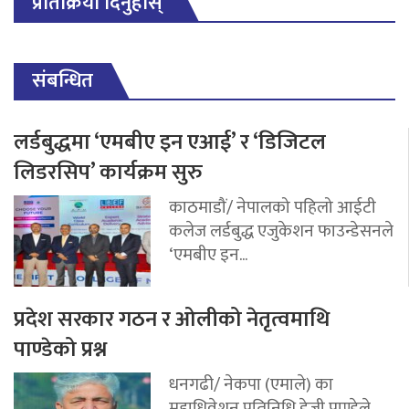
प्रतिक्रिया दिनुहोस्
संबन्धित
लर्डबुद्धमा ‘एमबीए इन एआई’ र ‘डिजिटल
लिडरसिप’ कार्यक्रम सुरु
काठमाडौं/ नेपालको पहिलो आईटी
कलेज लर्डबुद्ध एजुकेशन फाउन्डेसनले
‘एमबीए इन...
प्रदेश सरकार गठन र ओलीको नेतृत्वमाथि
पाण्डेको प्रश्न
धनगढी/ नेकपा (एमाले) का
महाधिवेशन प्रतिनिधि डेजी पाण्डेले