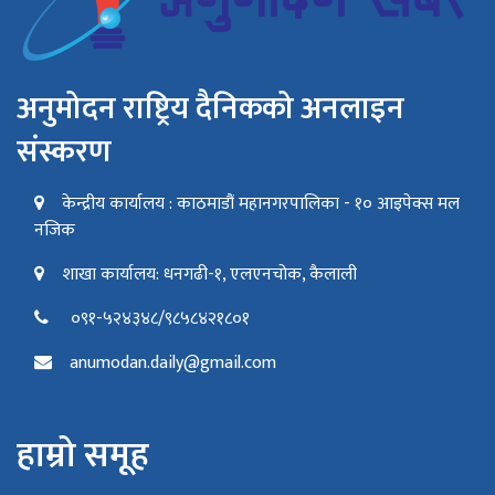
अनुमोदन राष्ट्रिय दैनिकको अनलाइन
संस्करण
केन्द्रीय कार्यालय : काठमाडौं महानगरपालिका - १० आइपेक्स मल
नजिक
शाखा कार्यालय: धनगढी-१, एलएनचोक, कैलाली
०९१-५२४३४८/९८५८४२१८०१
anumodan.daily@gmail.com
हाम्रो समूह