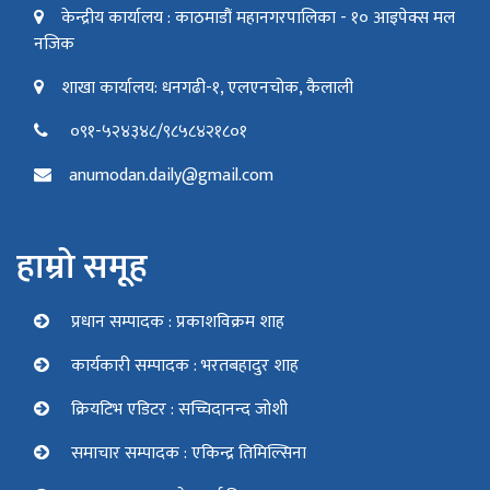
केन्द्रीय कार्यालय : काठमाडौं महानगरपालिका - १० आइपेक्स मल
नजिक
शाखा कार्यालय: धनगढी-१, एलएनचोक, कैलाली
०९१-५२४३४८/९८५८४२१८०१
anumodan.daily@gmail.com
हाम्रो समूह
प्रधान सम्पादक : प्रकाशविक्रम शाह
कार्यकारी सम्पादक : भरतबहादुर शाह
क्रियटिभ एडिटर : सच्चिदानन्द जोशी
समाचार सम्पादक : एकिन्द्र तिमिल्सिना