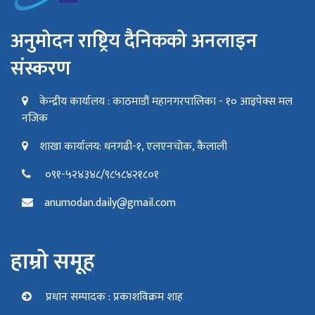
अनुमोदन राष्ट्रिय दैनिकको अनलाइन
संस्करण
केन्द्रीय कार्यालय : काठमाडौं महानगरपालिका - १० आइपेक्स मल
नजिक
शाखा कार्यालय: धनगढी-१, एलएनचोक, कैलाली
०९१-५२४३४८/९८५८४२१८०१
anumodan.daily@gmail.com
हाम्रो समूह
प्रधान सम्पादक : प्रकाशविक्रम शाह