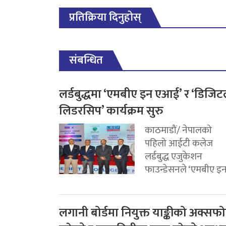
प्रतिक्रिया दिनुहोस्
संबन्धित
लर्डबुद्धमा ‘एमबीए इन एआई’ र ‘डिजि
लिडरसिप’ कार्यक्रम सुरु
काठमाडौं/ नेपालको
पहिलो आईटी कलेज
लर्डबुद्ध एजुकेशन
फाउन्डेसनले ‘एमबीए इन.
लगानी बोर्डमा नियुक्त याङ्कीको अक्सफोर