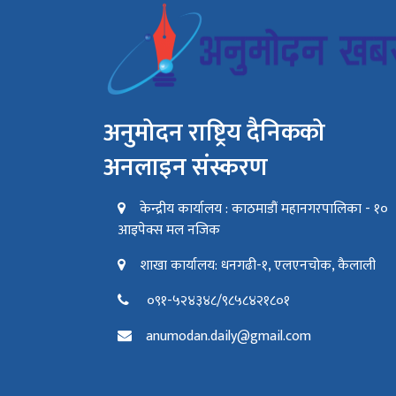
अनुमोदन राष्ट्रिय दैनिकको
अनलाइन संस्करण
केन्द्रीय कार्यालय : काठमाडौं महानगरपालिका - १०
आइपेक्स मल नजिक
शाखा कार्यालय: धनगढी-१, एलएनचोक, कैलाली
०९१-५२४३४८/९८५८४२१८०१
anumodan.daily@gmail.com