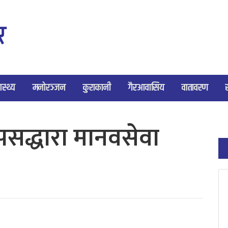
ास्थ्य
मनोरञ्जन
कुराकानी
गैरआवासिय
वातावरण
म्पसद्धारा मानवसेवा