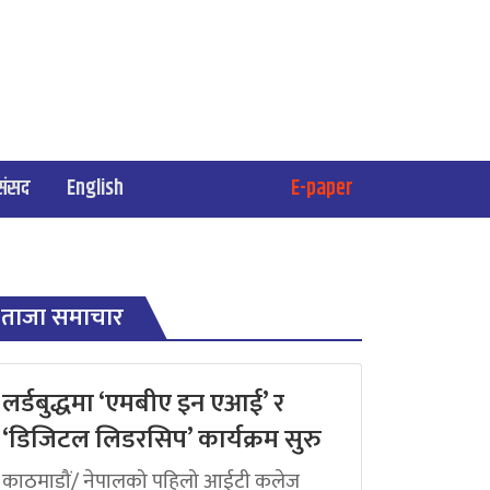
संसद
English
E-paper
ताजा समाचार
लर्डबुद्धमा ‘एमबीए इन एआई’ र
‘डिजिटल लिडरसिप’ कार्यक्रम सुरु
काठमाडौं/ नेपालको पहिलो आईटी कलेज