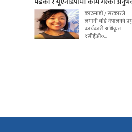
पढेको र यूएनडिपीमा काम गरेको अनुभ
काठमाडौं / सरकारले
लगानी बोर्ड नेपालको प्र
कार्यकारी अधिकृत
९सीईओ०...