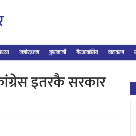
ास्थ्य
मनोरञ्जन
कुराकानी
गैरआवासिय
वातावरण
कांग्रेस इतरकै सरकार