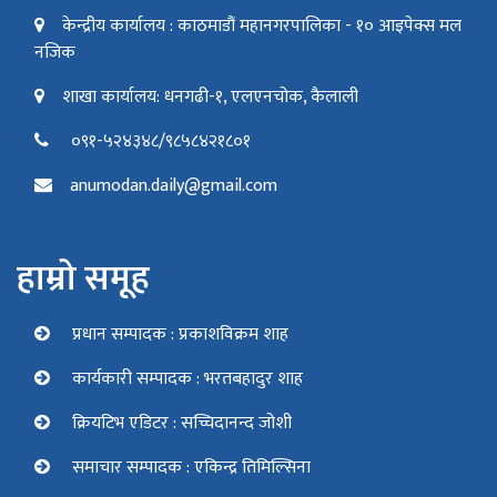
केन्द्रीय कार्यालय : काठमाडौं महानगरपालिका - १० आइपेक्स मल
नजिक
शाखा कार्यालय: धनगढी-१, एलएनचोक, कैलाली
०९१-५२४३४८/९८५८४२१८०१
anumodan.daily@gmail.com
हाम्रो समूह
प्रधान सम्पादक : प्रकाशविक्रम शाह
कार्यकारी सम्पादक : भरतबहादुर शाह
क्रियटिभ एडिटर : सच्चिदानन्द जोशी
समाचार सम्पादक : एकिन्द्र तिमिल्सिना