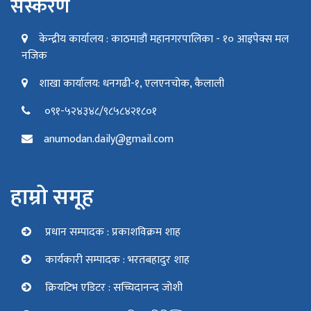
संस्करण
केन्द्रीय कार्यालय : काठमाडौं महानगरपालिका - १० आइपेक्स मल
नजिक
शाखा कार्यालय: धनगढी-१, एलएनचोक, कैलाली
०९१-५२४३४८/९८५८४२१८०१
anumodan.daily@gmail.com
हाम्रो समूह
प्रधान सम्पादक : प्रकाशविक्रम शाह
कार्यकारी सम्पादक : भरतबहादुर शाह
क्रियटिभ एडिटर : सच्चिदानन्द जोशी