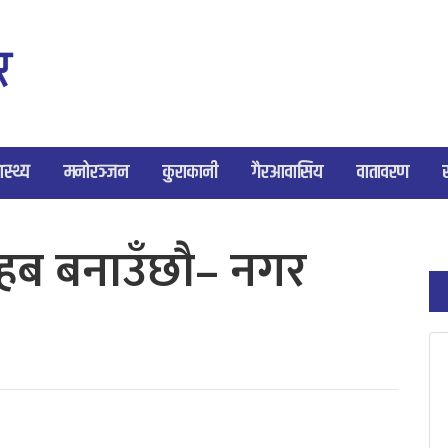
ास्थ्य
मनोरञ्जन
कुराकानी
गैरआवासिय
वातावरण
ो हब बनाउँछौ– नगर