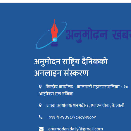
अनुमोदन राष्ट्रिय दैनिकको
अनलाइन संस्करण
केन्द्रीय कार्यालय : काठमाडौं महानगरपालिका - १०
आइपेक्स मल नजिक
शाखा कार्यालय: धनगढी-१, एलएनचोक, कैलाली
०९१-५२४३४८/९८५८४२१८०१
anumodan.daily@gmail.com