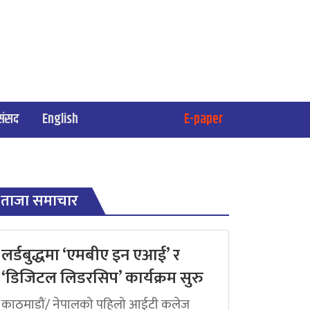
संसद
English
E-paper
ताजा समाचार
लर्डबुद्धमा ‘एमबीए इन एआई’ र
‘डिजिटल लिडरसिप’ कार्यक्रम सुरु
काठमाडौं/ नेपालको पहिलो आईटी कलेज