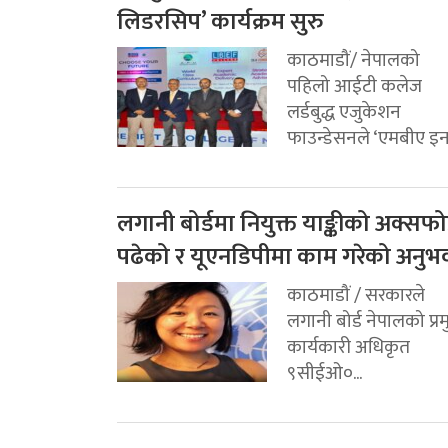
लिडरसिप’ कार्यक्रम सुरु
काठमाडौं/ नेपालको
पहिलो आईटी कलेज
लर्डबुद्ध एजुकेशन
फाउन्डेसनले ‘एमबीए इन.
लगानी बोर्डमा नियुक्त याङ्कीको अक्सफोर
पढेको र यूएनडिपीमा काम गरेको अनुभ
काठमाडौं / सरकारले
लगानी बोर्ड नेपालको प्र
कार्यकारी अधिकृत
९सीईओ०...