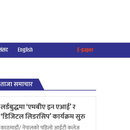
संसद
English
E-paper
ताजा समाचार
लर्डबुद्धमा ‘एमबीए इन एआई’ र
‘डिजिटल लिडरसिप’ कार्यक्रम सुरु
काठमाडौं/ नेपालको पहिलो आईटी कलेज