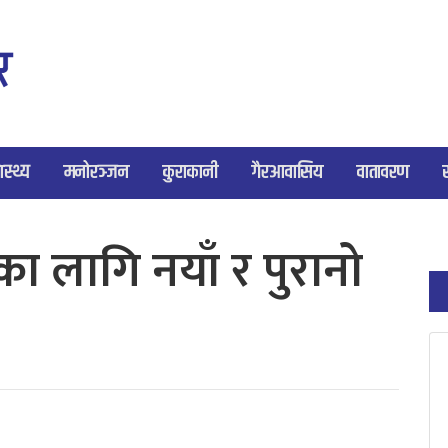
ास्थ्य
मनोरञ्जन
कुराकानी
गैरआवासिय
वातावरण
का लागि नयाँ र पुरानो