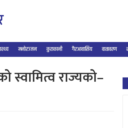
ास्थ्य
मनोरञ्जन
कुराकानी
गैरआवासिय
वातावरण
 स्वामित्व राज्यको–