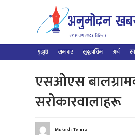
२१ श्रावण २०८३, बिहिबार
गृहपृष्ठ
समाचार
सुदूरपश्चिम
अर्थ
स्व
एसओएस बालग्रामको
सरोकारवालाहरू
Mukesh Tenrra